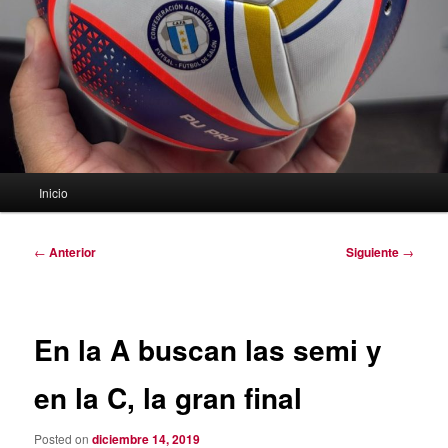
Menú
Inicio
principal
Navegación
←
Anterior
Siguiente
→
de
entradas
En la A buscan las semi y
en la C, la gran final
Posted on
diciembre 14, 2019