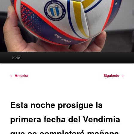
Menú
Inicio
principal
Navegación
←
Anterior
Siguiente
→
de
entradas
Esta noche prosigue la
primera fecha del Vendimia
que se completará mañana