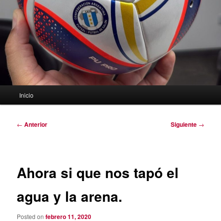
Menú
Inicio
principal
Navegación
←
Anterior
Siguiente
→
de
entradas
Ahora si que nos tapó el
agua y la arena.
Posted on
febrero 11, 2020