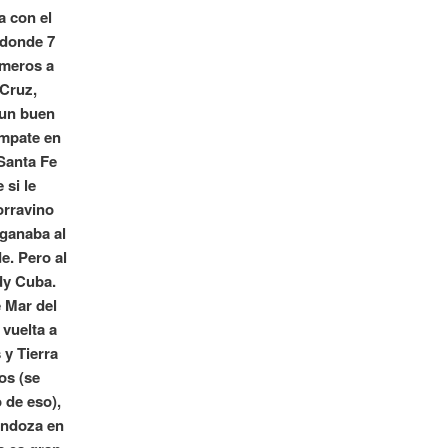
a con el
 donde 7
imeros a
 Cruz,
 un buen
empate en
 Santa Fe
 si le
orravino
 ganaba al
e. Pero al
dy Cuba.
e Mar del
vuelta a
 y Tierra
os (se
 de eso),
Mendoza en