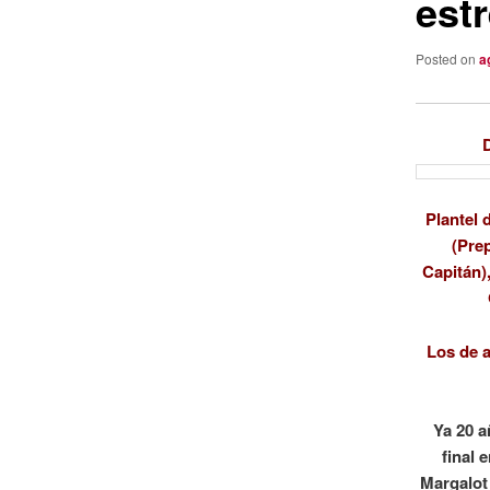
estr
Posted on
a
Plantel 
(Pre
Capitán)
Los de a
Ya 20 a
final 
Margalot