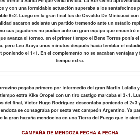
les frente a Santa Fe que venia invicta. La Borravino aprovechab
e y con una formidable actuación superaba a los santafecinos 
able 8×2. Luego en la gran final los de Osvaldo De Minicucci co
lidad sacaron adelante un partido tremendo ante un estadio rep
mo sus jugadores no podían ante un gran equipo que encontró e
ue avanza el torneo. en el primer tiempo el Bene Torres ponía el
, pero Leo Araya unos minutos después hacia temblar el estadi
t poniendo el 1×1. En el complemento no se sacaban ventajas y 
tiempo extra.
rravino pegaba primero por intermedio del gran Martin Lafalla y
tiempo extra Kike Oropel con un tiro castigo marcaba el 3×1. Lu
s del final, Víctor Hugo Rodriguez descontaba poniendo el 2×3 y
endoza se consagraba por sexta vez campeón Argentino. Ya pa
e la gran hazaña mendocina en una Tierra del Fuego que le sient
CAMPAÑA DE MENDOZA FECHA A FECHA