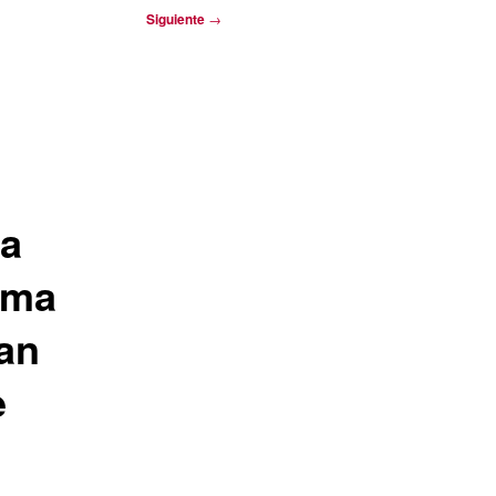
Siguiente
→
 a
ima
ran
e