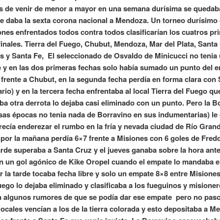
 de venir de menor a mayor en una semana durísima se quedab
y le daba la sexta corona nacional a Mendoza. Un torneo durísimo
ones enfrentados todos contra todos clasificarían los cuatros pr
inales. Tierra del Fuego, Chubut, Mendoza, Mar del Plata, Santa
s y Santa Fe, El seleccionado de Osvaldo de Minicucci no tenia
 y en las dos primeras fechas solo había sumado un punto del 
 frente a Chubut, en la segunda fecha perdía en forma clara con
rio) y en la tercera fecha enfrentaba al local Tierra del Fuego que
ba otra derrota lo dejaba casi eliminado con un punto. Pero la B
sas épocas no tenia nada de Borravino en sus indumentarias) le
arecía enderezar el rumbo en la fría y nevada ciudad de Río Grand
a por la mañana perdía 6×7 frente a Misiones con 6 goles de Fred
arde superaba a Santa Cruz y el jueves ganaba sobre la hora ant
on un gol agónico de Kike Oropel cuando el empate lo mandaba e 
r la tarde tocaba fecha libre y solo un empate 8×8 entre Misiones
uego lo dejaba eliminado y clasificaba a los fueguinos y misioner
n algunos rumores de que se podía dar ese empate pero no paso
locales vencían a los de la tierra colorada y esto depositaba a 