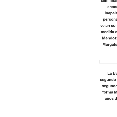
semifina
chanc
inapel
persona
veían co
medida q
Mendoza
Margalo
La Bo
segundo 
segundo
forma M
años d