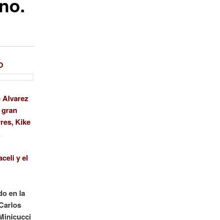
ino.
O
o Alvarez
 gran
res, Kike
.
celi y el
do en la
 Carlos
Minicucci