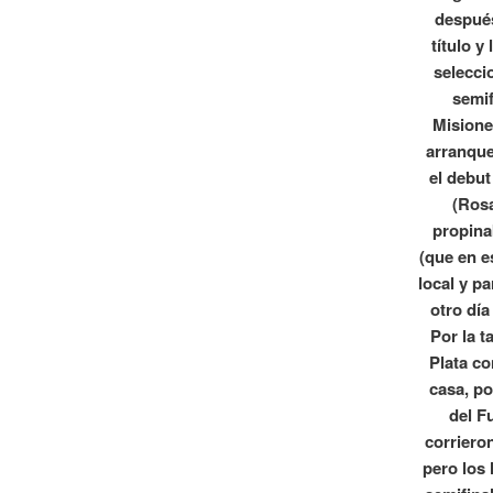
después
título 
selecci
semif
Misione
arranque
el debut
(Rosa
propina
(que en e
local y p
otro dí
Por la t
Plata c
casa, po
del F
corriero
pero los 