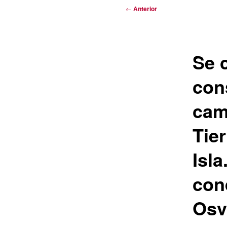
Navegación
←
Anterior
de
entradas
Se 
con
cam
Tie
Isl
con
Osv