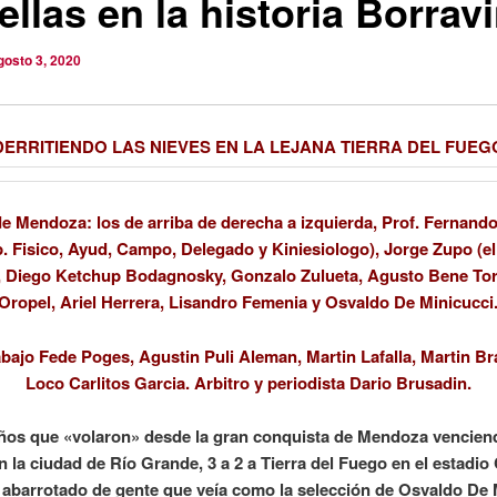
ellas en la historia Borrav
gosto 3, 2020
DERRITIENDO LAS NIEVES EN LA LEJANA TIERRA DEL FUEG
de Mendoza: los de arriba de derecha a izquierda, Prof. Fernand
p. Fisico, Ayud, Campo, Delegado y Kiniesiologo), Jorge Zupo (el
, Diego Ketchup Bodagnosky, Gonzalo Zulueta, Agusto Bene Tor
Oropel, Ariel Herrera, Lisandro Femenia y Osvaldo De Minicucci
bajo Fede Poges, Agustin Puli Aleman, Martin Lafalla, Martin Bra
Loco Carlitos Garcia. Arbitro y periodista Dario Brusadin.
ños que «volaron» desde la gran conquista de Mendoza vencien
en la ciudad de Río Grande, 3 a 2 a Tierra del Fuego en el estadio
 abarrotado de gente que veía como la selección de Osvaldo De 