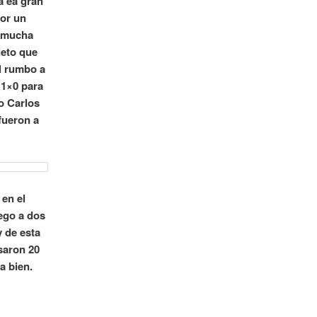
a ea gran
por un
n mucha
leto que
l rumbo a
 1×0 para
o Carlos
fueron a
 en el
ego a dos
 de esta
saron 20
a bien.