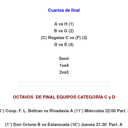
Cuartos de final
A vs H (1)
B vs G (2)
(C) Regatas C vs (F) (3)
D vs E (4)
Semi
1vs4
2vs3
OCTAVOS DE FINAL EQUIPOS CATEGORÍA C y D
6°) Coop. F. L. Beltran vs Rivadavia A (11°) Miércoles 22:00 Part.
(1°) Don Orione B vs Estanzuela (16°) Jueves 21:30 Part. A