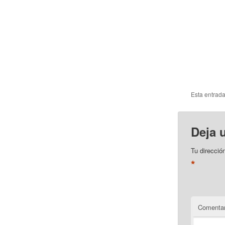
Esta entrad
Deja 
Tu direcció
*
Comentar