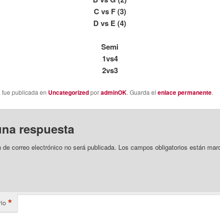
C vs F (3)
D vs E (4)
Semi
1vs4
2vs3
a fue publicada en
Uncategorized
por
adminOK
. Guarda el
enlace permanente
.
una respuesta
n de correo electrónico no será publicada.
Los campos obligatorios están mar
*
io