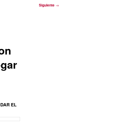
Siguiente
→
son
egar
 DAR EL