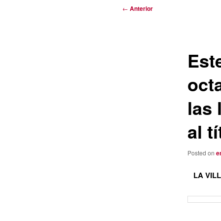
Navegación
←
Anterior
de
entradas
Est
octa
las 
al t
Posted on
e
LA VIL