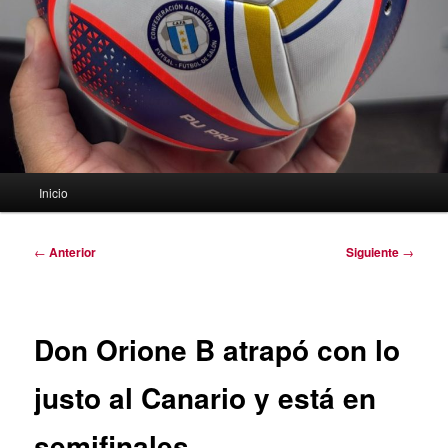
Menú
Inicio
principal
Navegación
←
Anterior
Siguiente
→
de
entradas
Don Orione B atrapó con lo
justo al Canario y está en
semifinales.