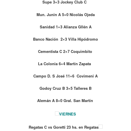
Supe 3×3 Jockey Club C
Mun. Junin A 5×0 Nicolás Ojeda
Sanidad 1×3 Alianza Gllén A
Banco Nación 2×3 Villa Hipódromo
Cementista C 2×7 Coquimbito
La Colonia 6×4 Martín Zapata
Campo D. S José 11×6 Covimeni A
Godoy Cruz B 3×5 Talleres B
Alemán A 8×0 Gral. San Martín
VIERNES
Regatas C vs Goretti 23 hs. en Regatas