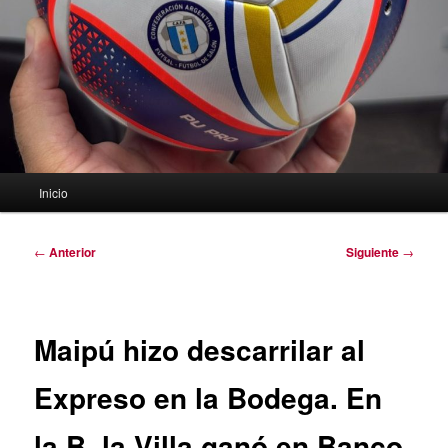
Menú
Inicio
principal
Navegación
←
Anterior
Siguiente
→
de
entradas
Maipú hizo descarrilar al
Expreso en la Bodega. En
la B, la Villa ganó en Banco