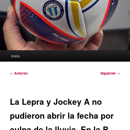
Menú
Inicio
principal
Navegación
←
Anterior
Siguiente
→
de
entradas
La Lepra y Jockey A no
pudieron abrir la fecha por
culpa de la lluvia. En la B,