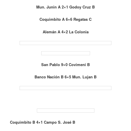
Mun. Junin A 2×1 Godoy Cruz B
Coquimbito A 6×6 Regatas C
Alemán A 4×2 La Colonia
San Pablo 9×0 Covimeni B
Banco Nación B 6×5 Mun. Lujan B
Coquimbito B 4×1 Campo S. José B