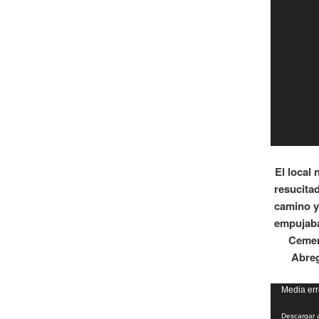
El local
resucitad
camino y
empujaba 
Cemen
Abreg
Reproduct
Media err
de
Descargar a