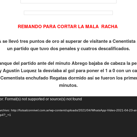
REMANDO PARA CORTAR LA MALA RACHA
 se llevó tres puntos de oro al superar de visitante a Cenentista 
un partido que tuvo dos penales y cuatros descalificados.
ranque del partido ante del minuto Abrego bajaba de cabeza la pel
y Agustín Luquez la desviaba al gol para poner el 1 a 0 con un ca
 Cementista enchufado Regatas dormido así se fueron los prime
minutos.
or
or: Format(s) not supported or source(s) not found
rchivo: http://futsalconnivel.com.ar/wp-content/uploads/2021/04/WhatsApp-Video-2021-04-23-at
mp4?_=1