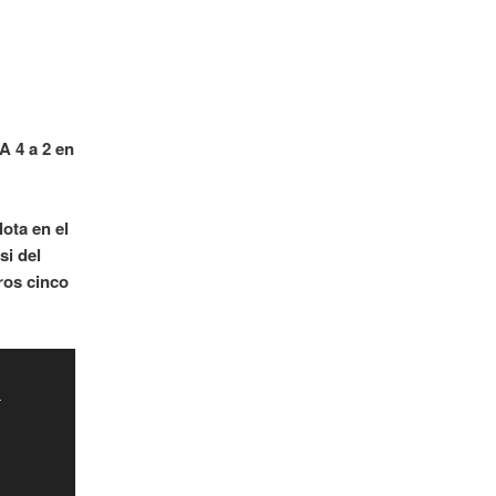
A 4 a 2 en
ota en el
si del
ros cinco
-