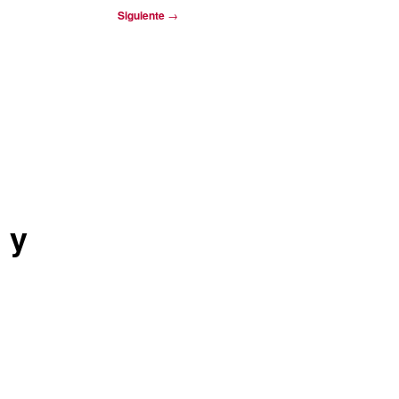
Siguiente
→
 y
B