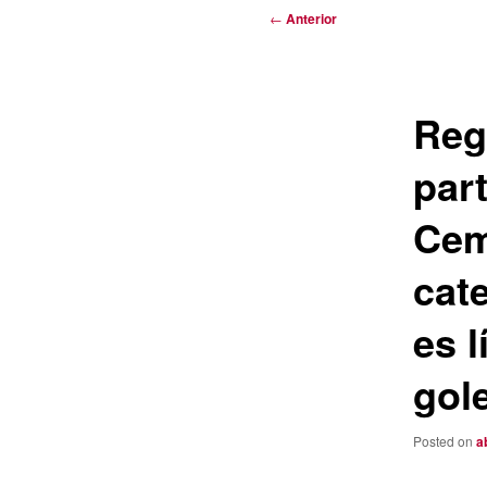
Navegación
←
Anterior
de
entradas
Reg
part
Cem
cat
es l
gol
Posted on
a