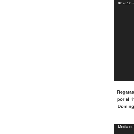
vídeo
02.26.12.
Regatas
por el r
Domingu
Reproduct
Media err