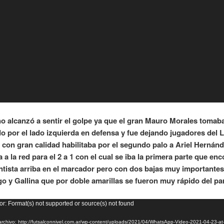
 no alcanzó a sentir el golpe ya que el gran Mauro Morales tomaba
o por el lado izquierda en defensa y fue dejando jugadores del L
 con gran calidad habilitaba por el segundo palo a Ariel Hernánd
a la red para el 2 a 1 con el cual se iba la primera parte que en
tista arriba en el marcador pero con dos bajas muy importante
o y Gallina que por doble amarillas se fueron muy rápido del pa
or
or: Format(s) not supported or source(s) not found
rchivo: http://futsalconnivel.com.ar/wp-content/uploads/2021/04/WhatsApp-Video-2021-04-23-at