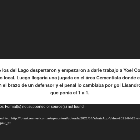
 los del Lago despertaron y empezaron a darle trabajo a Yoel Co
o local. Luego llegaría una jugada en el área Cementista donde e
 el brazo de un defensor y el penal lo cambiaba por gol Lisand
que ponía el 1 a 1.
or
or: Format(s) not supported or source(s) not found
rchivo: http://futsalconnivel.com.ar/wp-content/uploads/2021/04/WhatsApp-Video-2021-04-23-at
mp4?_=2