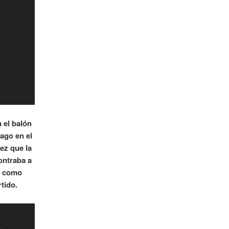
 el balón
ago en el
ez que la
contraba a
s como
rtido.
-