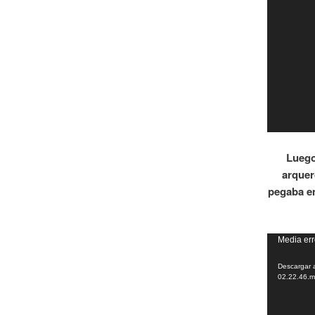
Luego
arquer
pegaba en
Reproduct
Media err
de
Descargar a
vídeo
02.22.46.