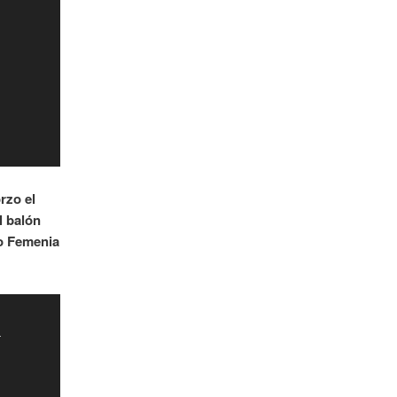
rzo el
l balón
ro Femenia
-