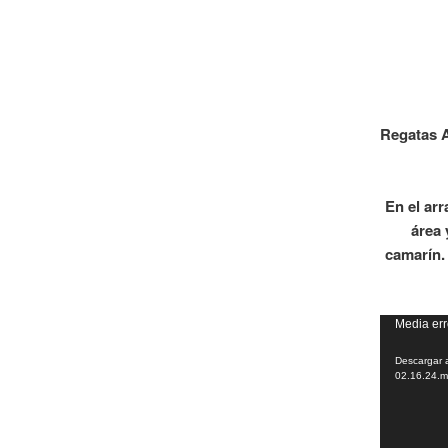
Regatas A
En el ar
área 
camarín.
Reproduct
Media err
de
Descargar a
vídeo
02.16.24.