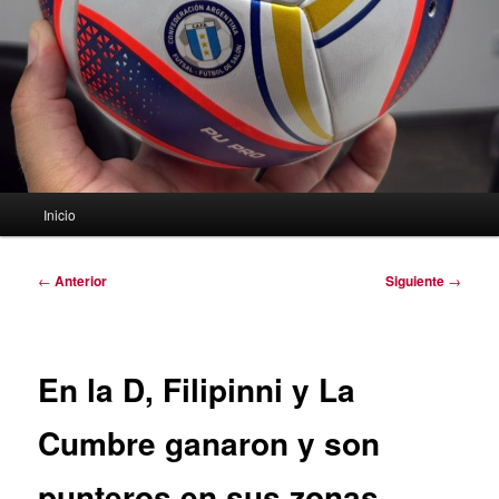
Menú
Inicio
principal
Navegación
←
Anterior
Siguiente
→
de
entradas
En la D, Filipinni y La
Cumbre ganaron y son
punteros en sus zonas.