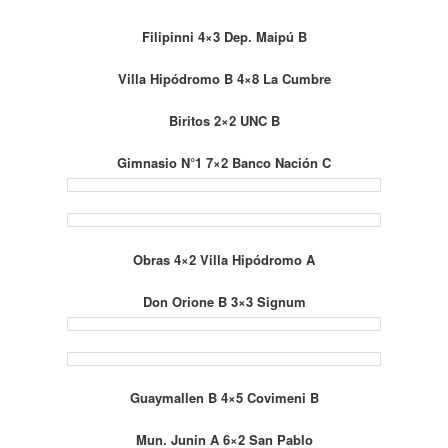
Filipinni 4×3 Dep. Maipú B
Villa Hipódromo B 4×8 La Cumbre
Biritos 2×2 UNC B
Gimnasio N°1 7×2 Banco Nación C
Obras 4×2 Villa Hipódromo A
Don Orione B 3×3 Signum
Guaymallen B 4×5 Covimeni B
Mun. Junin A 6×2 San Pablo