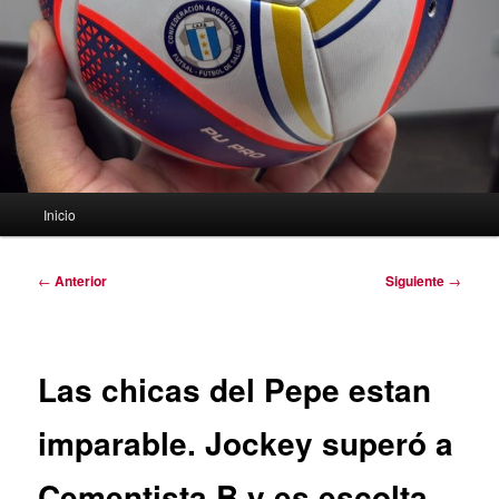
Menú
Inicio
principal
Navegación
←
Anterior
Siguiente
→
de
entradas
Las chicas del Pepe estan
imparable. Jockey superó a
Cementista B y es escolta.