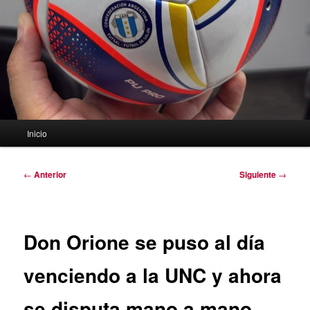
Menú
Inicio
principal
Navegación
←
Anterior
Siguiente
→
de
entradas
Don Orione se puso al día
venciendo a la UNC y ahora
se disputa mano a mano