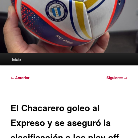
Menú
Inicio
principal
Navegación
←
Anterior
Siguiente
→
de
entradas
El Chacarero goleo al
Expreso y se aseguró la
clasificación a los play off