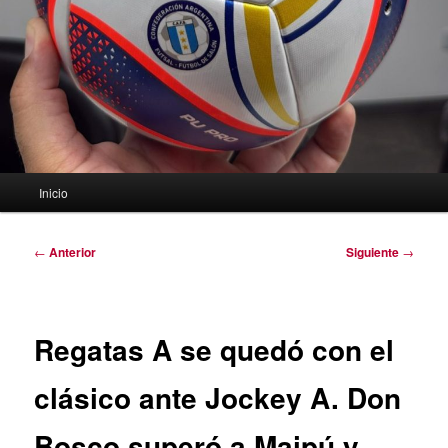
Menú
Inicio
principal
Navegación
←
Anterior
Siguiente
→
de
entradas
Regatas A se quedó con el
clásico ante Jockey A. Don
Bosco superó a Maipú y