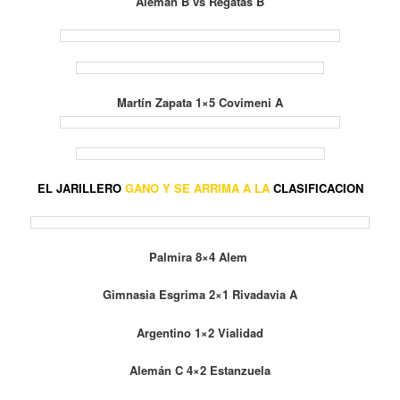
Alemán B vs Regatas B
Martín Zapata 1×5 Covimeni A
EL JARILLERO
GANO Y SE ARRIMA A LA
CLASIFICACION
Palmira 8×4 Alem
Gimnasia Esgrima 2×1 Rivadavia A
Argentino 1×2 Vialidad
Alemán C 4×2 Estanzuela