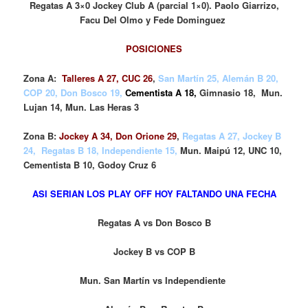
Regatas A 3×0 Jockey Club A (parcial 1×0). Paolo Giarrizo,
Facu Del Olmo y Fede Dominguez
POSICIONES
Zona A:
Talleres A 27, CUC 26
,
San Martín 25, Alemán B 20,
COP 20, Don Bosco 19,
Cementista A 18
,
Gimnasio 18, Mun.
Lujan 14, Mun. Las Heras 3
Zona B:
Jockey A 34, Don Orione 29
,
Regatas A 27, Jockey B
24, Regatas B 18, Independiente 15,
Mun. Maipú 12, UNC 10,
Cementista B 10, Godoy Cruz 6
ASI SERIAN LOS PLAY OFF HOY FALTANDO UNA FECHA
Regatas A vs Don Bosco B
Jockey B vs COP B
Mun. San Martín vs Independiente