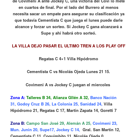
de Covimeni A ante Jockey C, una victoria del Covi lo mete
en cuartos de final. Por el lado del Burrero al menos
necesita sacar un empate para asegurar su clasificación ya
que todavía Cementista C que juega el lunes puede darle
alcance y forzar un sorteo. Si Jockey C gana alcanzará a
Supe y ahí habrá otro sorteó.
LA VILLA DEJO PASAR EL ULTIMO TREN A LOS PLAY OFF
Regatas C 4×1 Villa Hipódromo
Cementista C vs Nicolás Ojeda Lunes 21 15.
Covimeni A vs Jockey C juegan el miercoles
Zona A:
Talleres B 34, Alianza Gllén A 32,
Banco Nación
31, Godoy Cruz B 26, La Colonia 25, Sanidad 24,
Villa
Hipódromo 21,
Regatas C 17, Martín Zapata 14, Goretti 7
Zona B:
Campo San José 29, Alemán A 25,
Covimeni 23,
Mun. Junin 20, Supe17, Jockey C 14,
Gral. San Martín 12,
Cementista C 11, Coquimbito 11, Nicolás Ojeda 0