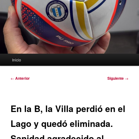
Menú
Inicio
principal
Navegación
←
Anterior
Siguiente
→
de
entradas
En la B, la Villa perdió en el
Lago y quedó eliminada.
Sanidad agradecido al