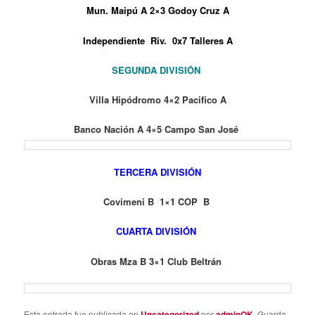
Mun. Maipú A 2×3 Godoy Cruz A
Independiente Riv. 0x7 Talleres A
SEGUNDA DIVISIÓN
Villa Hipódromo 4×2 Pacifico A
Banco Nación A 4×5 Campo San José
TERCERA DIVISIÓN
Covimeni B 1×1 COP B
CUARTA DIVISIÓN
Obras Mza B 3×1 Club Beltrán
Esta entrada fue publicada en
Uncategorized
por
adminOK
. Guarda