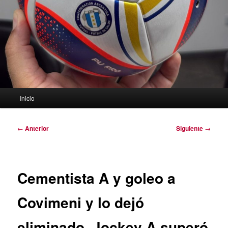
Menú
Inicio
principal
Navegación
←
Anterior
Siguiente
→
de
entradas
Cementista A y goleo a
Covimeni y lo dejó
eliminado. Jockey A superó