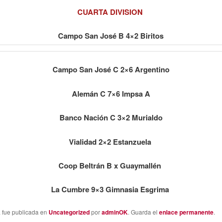
CUARTA DIVISION
Campo San José B 4×2 Biritos
Campo San José C 2×6 Argentino
Alemán C 7×6 Impsa A
Banco Nación C 3×2 Murialdo
Vialidad 2×2 Estanzuela
Coop Beltrán B x Guaymallén
La Cumbre 9×3 Gimnasia Esgrima
a fue publicada en
Uncategorized
por
adminOK
. Guarda el
enlace permanente
.