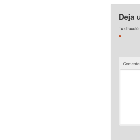
Deja 
Tu direcció
*
Comentar