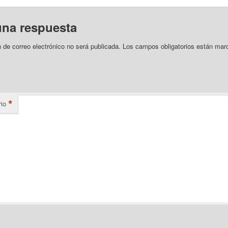
una respuesta
n de correo electrónico no será publicada.
Los campos obligatorios están mar
*
io