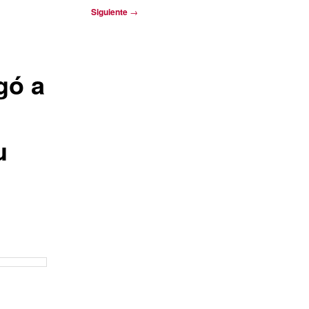
Siguiente
→
gó a
u