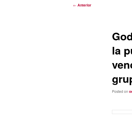
Navegación
←
Anterior
de
entradas
God
la p
ven
gru
Posted on
o