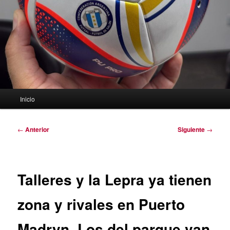
Menú
Inicio
principal
Navegación
←
Anterior
Siguiente
→
de
entradas
Talleres y la Lepra ya tienen
zona y rivales en Puerto
Madryn. Los del parque van