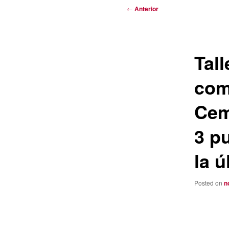
Navegación
←
Anterior
de
entradas
Tall
com
Cem
3 p
la ú
Posted on
n