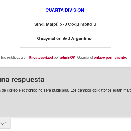
CUARTA DIVISION
Sind. Maipú 5×3 Coquimbito B
Guaymallén 9×2 Argentino
a fue publicada en
Uncategorized
por
adminOK
. Guarda el
enlace permanente
.
una respuesta
n de correo electrónico no será publicada.
Los campos obligatorios están mar
*
io