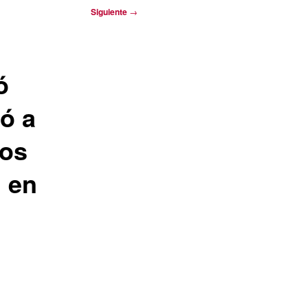
Siguiente
→
ó
ó a
los
n en