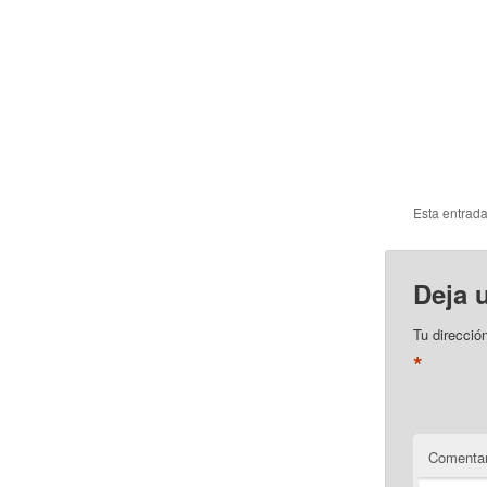
Esta entrad
Deja 
Tu direcció
*
Comentar