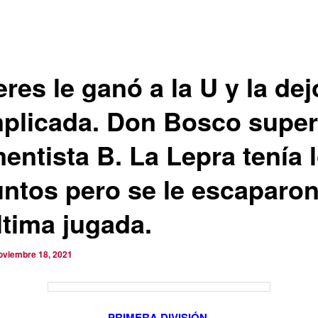
eres le ganó a la U y la dej
plicada. Don Bosco super
entista B. La Lepra tenía 
untos pero se le escaparo
ltima jugada.
oviembre 18, 2021
PRIMERA DIVISIÓN