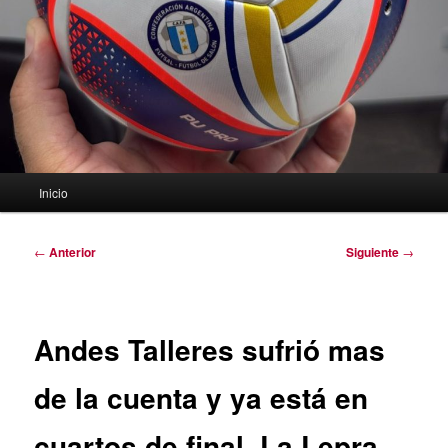
Menú
Inicio
principal
Navegación
←
Anterior
Siguiente
→
de
entradas
Andes Talleres sufrió mas
de la cuenta y ya está en
cuartos de final. La Lepra