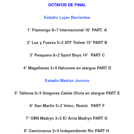
OCTAVOS DE FINAL
Estadio Lujan Barrientos
1° Flamengo 8×7 Internacional 16°
PART. A
2° Luz y Fuerza 5×2 ATF
Trelew 15° PART B
3° Pesquera 8×2 Sport Boys 14° PART C
4° Magallanes 3×4 Halcones en alargue PART D
Estadio Madryn Juniors
5° Talleres 6×3 Gregores Caleta Olivia en alargue PART E
6° San Martín 5×2 Veloc. Resist. PART F
7° OBN Madryn 3×2 El Arria Madryn PART G
8° Camioneros 3×4 Independiente Riv PART H