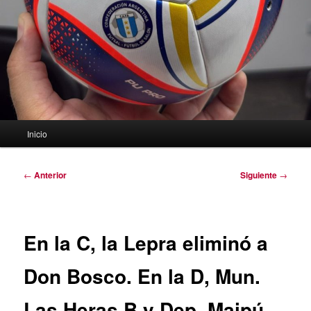
Menú
Inicio
principal
Navegación
←
Anterior
Siguiente
→
de
entradas
En la C, la Lepra eliminó a
Don Bosco. En la D, Mun.
Las Heras B y Dep. Maipú