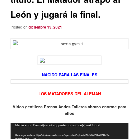
León y jugará la final.
Posted on
diciembre 13, 2021
NACIDO PARA LAS FINALES
LOS MATADORES DEL ALEMAN
Video gentileza Prensa Andes Talleres abrazo enorme para
ellos
Reproductor
Media error: Format(s) not supported or source(s) not found
de
Descargar archivo: http://futsalconnivel.com.ar/wp-content/uploads/2021/12/VID-20211215-
vídeo