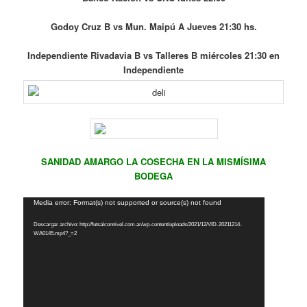
Godoy Cruz B vs Mun. Maipú A Jueves 21:30 hs.
Independiente Rivadavia B vs Talleres B miércoles 21:30 en
Independiente
SANIDAD AMARGO LA COSECHA EN LA MISMÍSIMA
BODEGA
Reproductor
Media error: Format(s) not supported or source(s) not found
de
Descargar archivo: http://futsalconnivel.com.ar/wp-content/uploads/2021/12/VID-20211214-
vídeo
WA0145.mp4?_=2