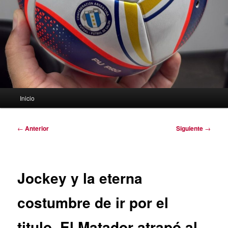
Menú
Inicio
principal
Navegación
←
Anterior
Siguiente
→
de
entradas
Jockey y la eterna
costumbre de ir por el
titulo. El Matador atrapó al