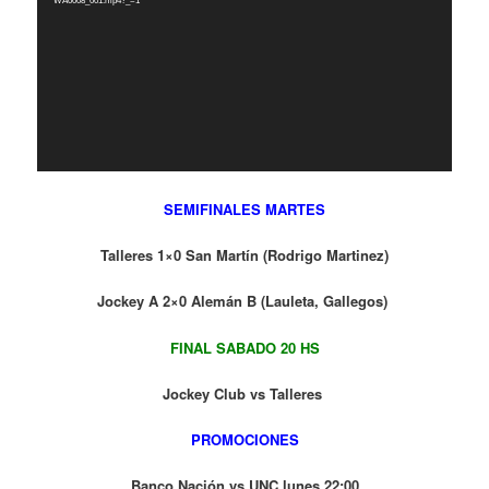
WA0008_001.mp4?_=1
SEMIFINALES MARTES
Talleres 1×0 San Martín (Rodrigo Martinez)
Jockey A 2×0
Alemán B (Lauleta, Gallegos)
FINAL SABADO 20 HS
Jockey Club vs Talleres
PROMOCIONES
Banco Nación vs UNC lunes 22:00