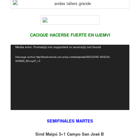
CACIQUE HACERSE FUERTE EN UJEMVI
Reproductor
Media error: Format(s) not supported or source(s) not found
de
Descargar archivo: http://futsalconnivel.com.ar/wp-content/uploads/2021/12/VID-20211215-
vídeo
WA0002_001.mp4?_=3
SEMIFINALES MARTES
Sind Maipú 3×1 Campo San José B