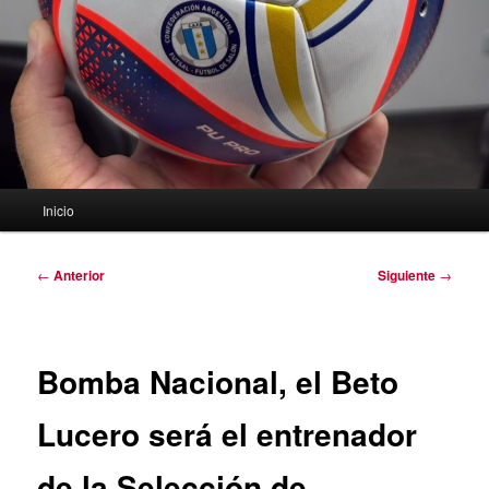
Menú
Inicio
principal
Navegación
←
Anterior
Siguiente
→
de
entradas
Bomba Nacional, el Beto
Lucero será el entrenador
de la Selección de