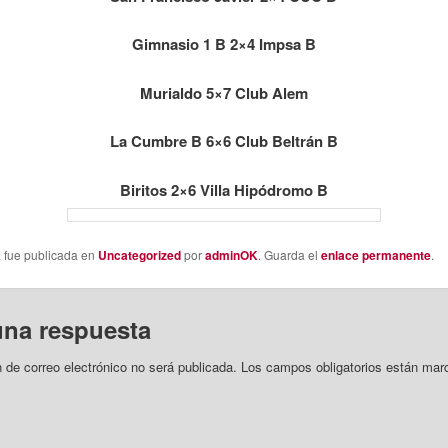
Gimnasio 1 B 2×4 Impsa B
Murialdo 5×7 Club Alem
La Cumbre B 6×6 Club Beltrán B
Biritos 2×6 Villa Hipódromo B
a fue publicada en
Uncategorized
por
adminOK
. Guarda el
enlace permanente
.
una respuesta
n de correo electrónico no será publicada.
Los campos obligatorios están mar