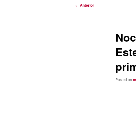
Navegación
←
Anterior
de
entradas
Noc
Est
pri
Posted on
m