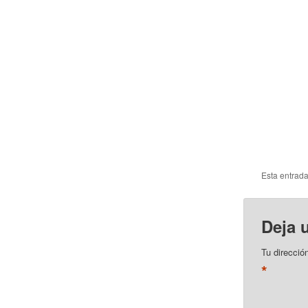
Esta entrad
Deja 
Tu direcció
*