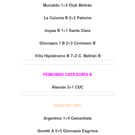
Murialdo 1×3 Club Beltrán
La Colonia B 2×2 Palmira
Impsa B 1×1 Santa Clara
Gimnasio 1 B 2×3 Covimeni B
Villa Hipódromo B 7×2 C. Beltrán B
FEMENINO CATEGORÍA B
Alemán 3×1 CUC
SENIORS ORO
Argentino 1×4 Cementista
Goretti A 5×5 Gimnasia Esgrima