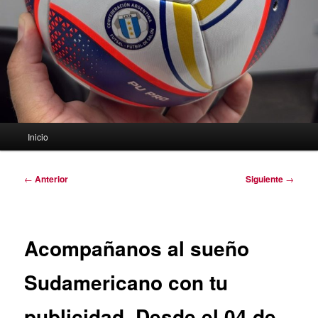
Menú
Inicio
principal
Navegación
←
Anterior
Siguiente
→
de
entradas
Acompañanos al sueño
Sudamericano con tu
publicidad. Desde el 04 de