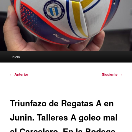
Menú
Inicio
principal
Navegación
←
Anterior
Siguiente
→
de
entradas
Triunfazo de Regatas A en
Junin. Talleres A goleo mal
al Carcelero. En la Bodega,