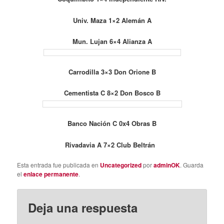
Univ. Maza 1×2 Alemán A
Mun. Lujan 6×4 Alianza A
Carrodilla 3×3 Don Orione B
Cementista C 8×2 Don Bosco B
Banco Nación C 0x4 Obras B
Rivadavia A 7×2 Club Beltrán
Esta entrada fue publicada en
Uncategorized
por
adminOK
. Guarda
el
enlace permanente
.
Deja una respuesta