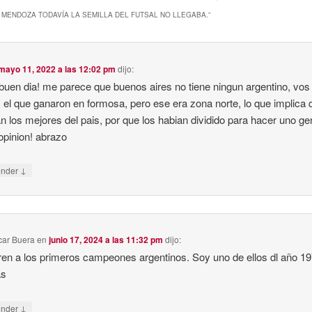
 MENDOZA TODAVÍA LA SEMILLA DEL FUTSAL NO LLEGABA.
”
mayo 11, 2022 a las 12:02 pm
dijo:
buen dia! me parece que buenos aires no tiene ningun argentino, vos
 el que ganaron en formosa, pero ese era zona norte, lo que implica 
n los mejores del pais, por que los habian dividido para hacer uno ge
opinion! abrazo
↓
onder
car Buera
en
junio 17, 2024 a las 11:32 pm
dijo:
n a los primeros campeones argentinos. Soy uno de ellos dl año 19
as
↓
onder