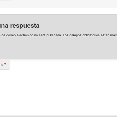
una respuesta
n de correo electrónico no será publicada.
Los campos obligatorios están mar
*
io