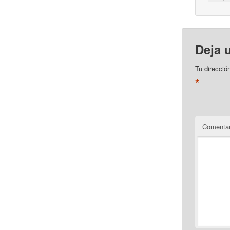
Deja 
Tu direcció
*
Comentar