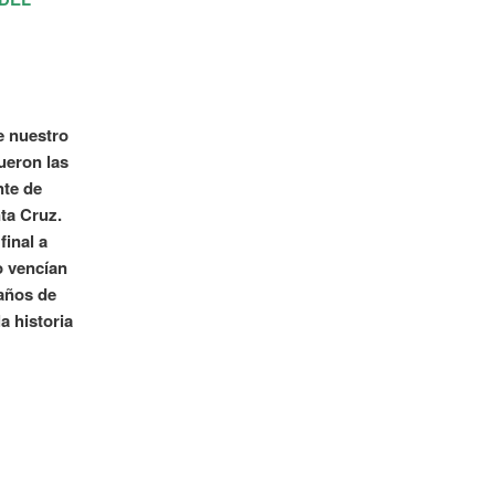
e nuestro
ueron las
nte de
ta Cruz.
final a
o vencían
 años de
a historia
eral