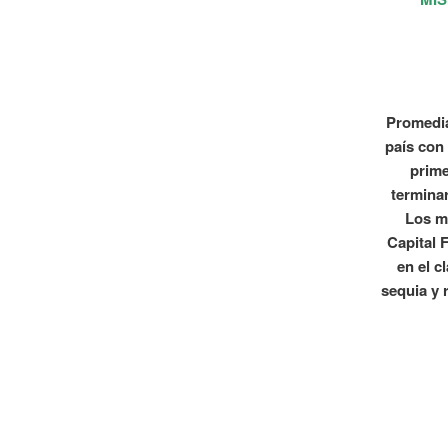
Promedia
país con
prime
termina
Los mi
Capital 
en el c
sequia y 
197