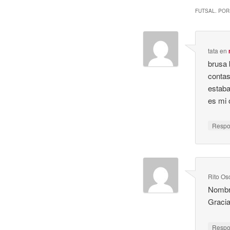
FUTSAL. POR
tata
en
brusa 
contas
estaba
es mi 
Resp
Rito Os
Nombre
Graci
Resp