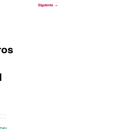
Siguiente
→
ros
l
 DEL