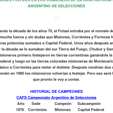
ARGENTINO DE SELECCIONES
ndo la década de los años 70, el Futsal entraba por el noreste d
 mucha fuerza y sin dudas que Misiones, Corrientes y Formosa f
ras potencias sumados a Capital Federal. Unos años después a
r la década se le sumaban del sur Tierra del Fuego, Chubut y San
sioneros primero festejaron en tierras correntinas ganándole la 
Federal y luego en las tierras coloradas misioneras de Montecarl
lásico a Corrientes para meter el doblete. Después vendrían dos
recién en 1980 los misioneros volverían a festejar. Pero eso será l
que pronto le voy a contar.
HISTORIAL DE CAMPEONES
CAFS Campeonato Argentino de Selecciones
Año Sede Campeón Subcampeón
6 Corrientes Misiones Capital Fed