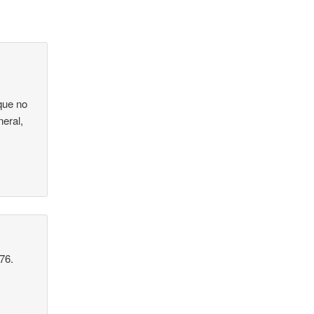
que no
neral,
76.