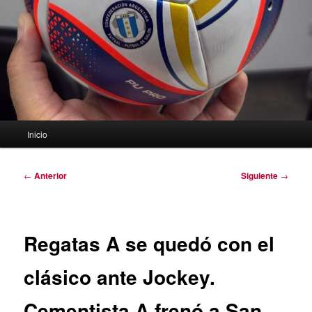
Menú
Inicio
principal
Navegación
←
Anterior
Siguiente
→
de
entradas
Regatas A se quedó con el
clásico ante Jockey.
Cementista A frenó a San