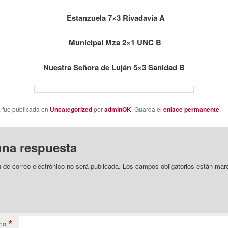
Estanzuela 7×3 Rivadavia A
Municipal Mza 2×1 UNC B
Nuestra Señora de Luján 5×3 Sanidad B
a fue publicada en
Uncategorized
por
adminOK
. Guarda el
enlace permanente
.
una respuesta
n de correo electrónico no será publicada.
Los campos obligatorios están mar
*
io