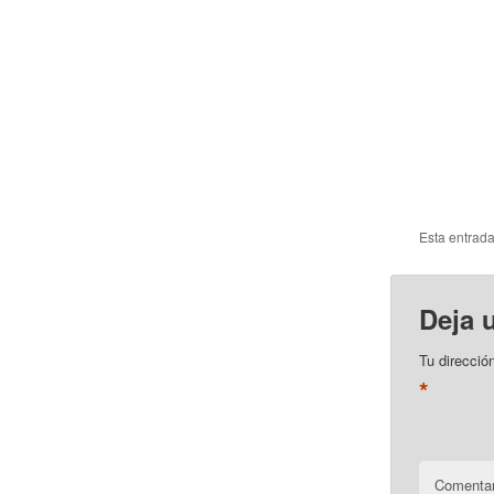
Esta entrad
Deja 
Tu direcció
*
Comentar