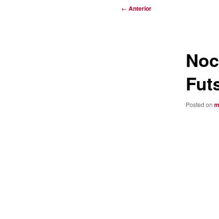
Navegación
←
Anterior
de
entradas
Noc
Fut
Posted on
m