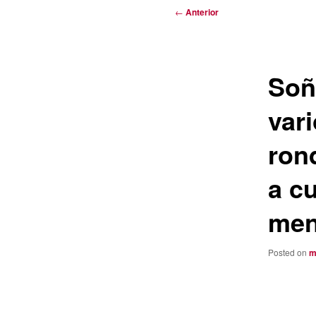
Navegación
←
Anterior
de
entradas
Soñ
vari
ron
a cu
meno
Posted on
m