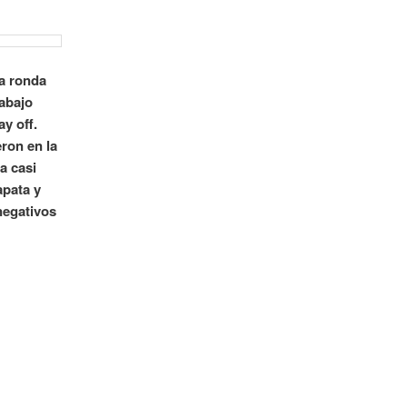
ra ronda
abajo
y off.
ron en la
a casi
apata y
negativos