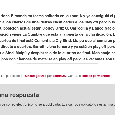
rione B manda en forma solitaria en la zona A y ya consiguió el 
o a los cuartos de final detrás clasificados a los play off pero b
u posición actual están Godoy Cruz C, Carrodilla y Banco Nació
sición viene La Cumbre que está a la puerta de la clasificación. 
uartos de final está Cementista C y Sind. Maipú que si suma un
directo a cuartos. Goretti viene tercero y ya está en play off pe
r a Sind. Maipú y desplazarlo de lo cuartos de final. Mas abajo h
ipos con chances de meterse en play off pero las vacantes son t
a fue publicada en
Uncategorized
por
adminOK
. Guarda el
enlace permanente
.
una respuesta
n de correo electrónico no será publicada.
Los campos obligatorios están mar