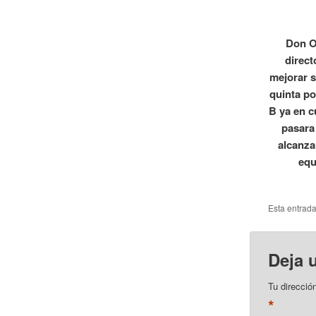
Don O
direct
mejorar s
quinta po
B ya en c
pasara 
alcanza
equ
Esta entrad
Deja 
Tu direcció
*