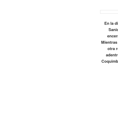
En la d
Sani
encer
Mientras
otra 
adentr
Coquimbi