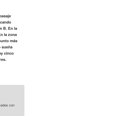
pasaje
uscando
n B. En la
En la zona
 punto más
ro sueña
ay cinco
res.
cados con