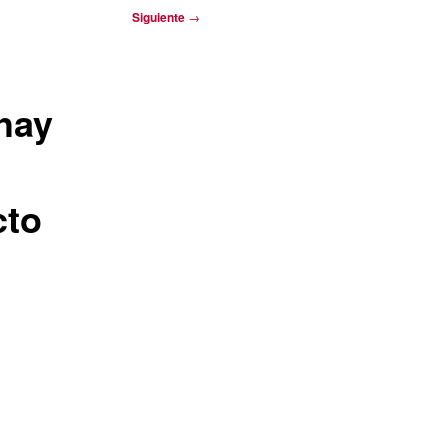
Siguiente
→
hay
cto