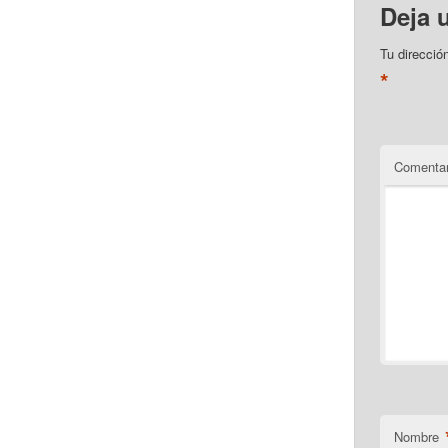
Deja 
Tu direcció
*
Comentar
Nombre