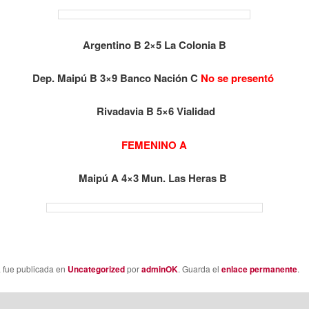
Argentino B 2×5 La Colonia B
Dep. Maipú B 3×9 Banco Nación C
No se presentó
Rivadavia B 5×6 Vialidad
FEMENINO A
Maipú A 4×3 Mun. Las Heras B
a fue publicada en
Uncategorized
por
adminOK
. Guarda el
enlace permanente
.