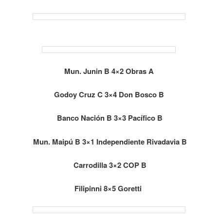
Mun. Junin B 4×2 Obras A
Godoy Cruz C 3×4 Don Bosco B
Banco Nación B 3×3 Pacífico B
Mun. Maipú B 3×1 Independiente Rivadavia B
Carrodilla 3×2 COP B
Filipinni 8×5 Goretti