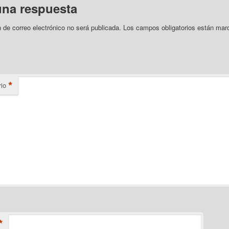
una respuesta
n de correo electrónico no será publicada.
Los campos obligatorios están mar
*
io
*