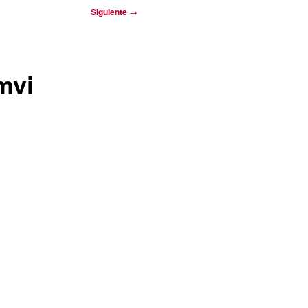
Siguiente
→
mvi