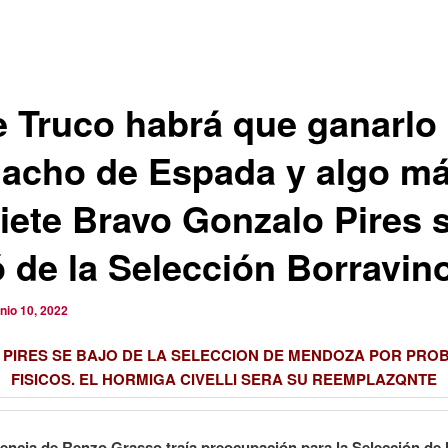
e Truco habrá que ganarlo
Macho de Espada y algo má
Siete Bravo Gonzalo Pires 
ó de la Selección Borravino
unio 10, 2022
 PIRES SE BAJO DE LA SELECCION DE MENDOZA POR PRO
FISICOS. EL HORMIGA CIVELLI SERA SU REEMPLAZQNTE
sencia de Renzo Grasso traía preocupación para la Selección de