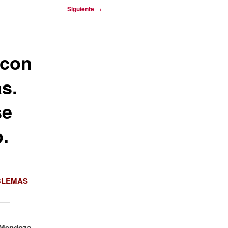
Siguiente
→
 con
s.
se
.
BLEMAS
 Mendoza,