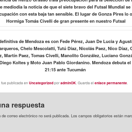
e mediodía la noticia de que el siete bravo del Futsal Mundial se
cupación con esta baja tan sensible. El lugar de Gonza Pires lo 
Hormiga Tomás Civelli de gran presente en nuestro Futsal
 definitiva de Mendoza es con Fede Pérez, Juan De Lucia y Agus
rqueros, Chelo Mescolatti, Tutú Diaz, Nicolás Paez, Nico Díaz,
, Martín Paez, Tomas Civelli, Manolito González, Luciano Gonzá
 Diego Koltes y Moto Juan Pablo Giordanino. Mendoza debuta e
21:15 ante Tucumán
a fue publicada en
Uncategorized
por
adminOK
. Guarda el
enlace permanente
.
una respuesta
n de correo electrónico no será publicada.
Los campos obligatorios están mar