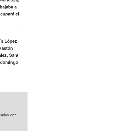
 bajaba a
ocupará el
tín López
 Gastón
lez, Santi
l domingo
cados con