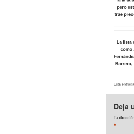
pero est
trae preo
La lista
como a
Fernández
Barrera,
Esta entrad
Deja 
Tu direcció
*