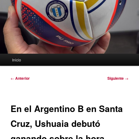
Menú
Inicio
principal
Navegación
←
Anterior
Siguiente
→
de
entradas
En el Argentino B en Santa
Cruz, Ushuaia debutó
ganando sobre la hora.