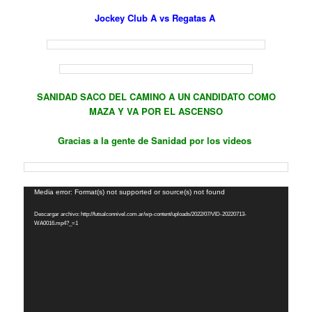
Jockey Club A vs Regatas A
SANIDAD SACO DEL CAMINO A UN CANDIDATO COMO
MAZA Y VA POR EL ASCENSO
Gracias a la gente de Sanidad por los videos
Reproductor
Media error: Format(s) not supported or source(s) not found
de
Descargar archivo: http://futsalconnivel.com.ar/wp-content/uploads/2022/07/VID-20220713-
vídeo
WA0016.mp4?_=1