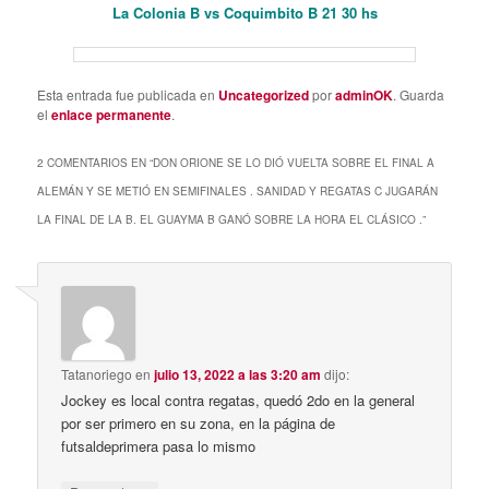
La Colonia B vs Coquimbito B 21 30 hs
Esta entrada fue publicada en
Uncategorized
por
adminOK
. Guarda
el
enlace permanente
.
2 COMENTARIOS EN “
DON ORIONE SE LO DIÓ VUELTA SOBRE EL FINAL A
ALEMÁN Y SE METIÓ EN SEMIFINALES . SANIDAD Y REGATAS C JUGARÁN
LA FINAL DE LA B. EL GUAYMA B GANÓ SOBRE LA HORA EL CLÁSICO .
”
Tatanoriego
en
julio 13, 2022 a las 3:20 am
dijo:
Jockey es local contra regatas, quedó 2do en la general
por ser primero en su zona, en la página de
futsaldeprimera pasa lo mismo