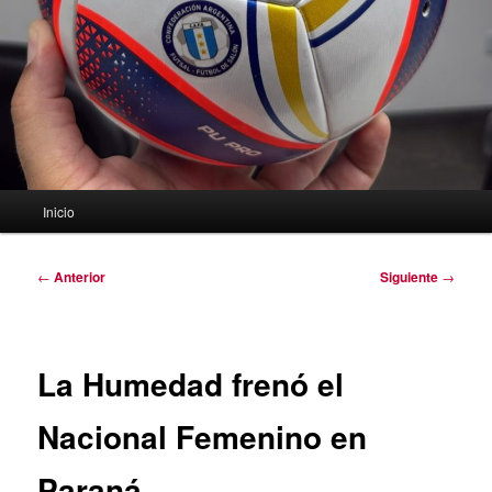
Menú
Inicio
principal
Navegación
←
Anterior
Siguiente
→
de
entradas
La Humedad frenó el
Nacional Femenino en
Paraná