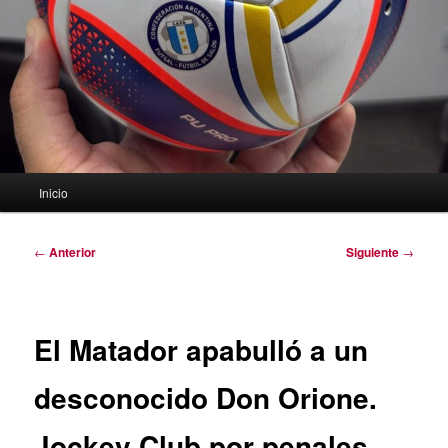
Menú
Inicio
principal
Navegación
←
Anterior
Siguiente
→
de
entradas
El Matador apabulló a un
desconocido Don Orione.
Jockey Club por penales