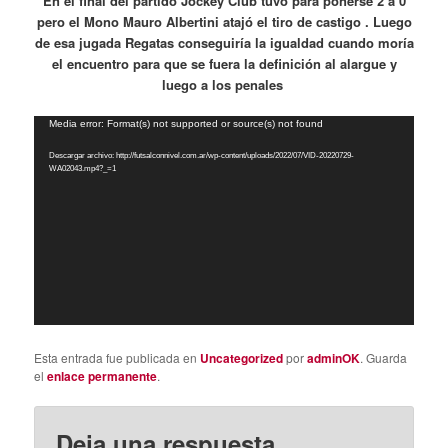
En el final del partido Jockey Club tuvo para ponerse 2 a 0
pero el Mono Mauro Albertini atajó el tiro de castigo . Luego
de esa jugada Regatas conseguiría la igualdad cuando moría
el encuentro para que se fuera la definición al alargue y
luego a los penales
Reproductor
Media error: Format(s) not supported or source(s) not found
de
Descargar archivo: http://futsalconnivel.com.ar/wp-content/uploads/2022/07/VID-20220729-
vídeo
WA02043.mp4?_=1
Esta entrada fue publicada en
Uncategorized
por
adminOK
. Guarda
el
enlace permanente
.
Deja una respuesta