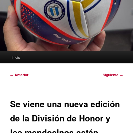
Menú
Inicio
principal
Navegación
←
Anterior
Siguiente
→
de
entradas
Se viene una nueva edición
de la División de Honor y
los mendocinos están