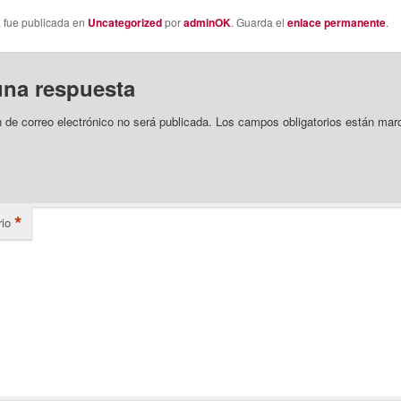
a fue publicada en
Uncategorized
por
adminOK
. Guarda el
enlace permanente
.
una respuesta
n de correo electrónico no será publicada.
Los campos obligatorios están mar
*
io