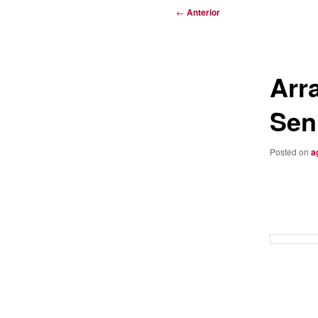
Navegación
←
Anterior
de
entradas
Arra
Sen
Posted on
a