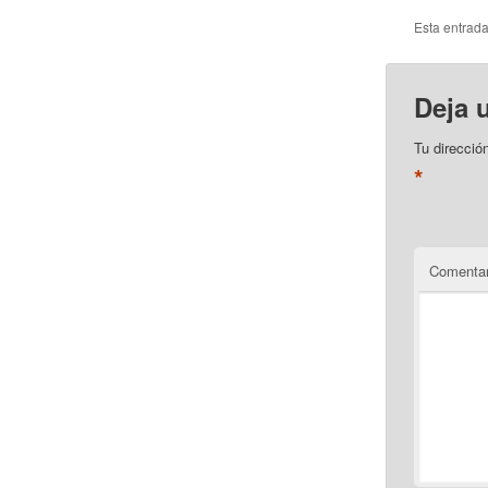
Esta entrad
Deja 
Tu direcció
*
Comentar