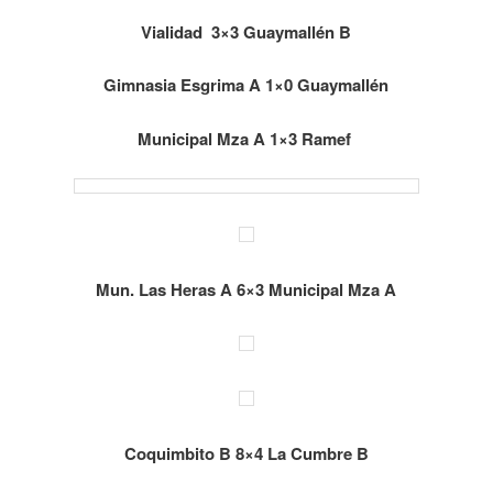
Vialidad 3×3 Guaymallén B
Gimnasia Esgrima A 1×0 Guaymallén
Municipal Mza A 1×3 Ramef
Mun. Las Heras A 6×3 Municipal Mza A
Coquimbito B 8×4 La Cumbre B