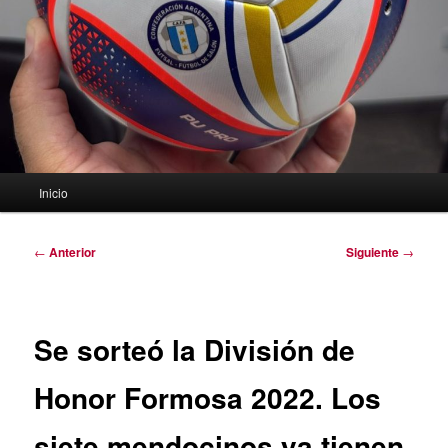
Menú
Inicio
principal
Navegación
←
Anterior
Siguiente
→
de
entradas
Se sorteó la División de
Honor Formosa 2022. Los
siete mendocinos ya tienen