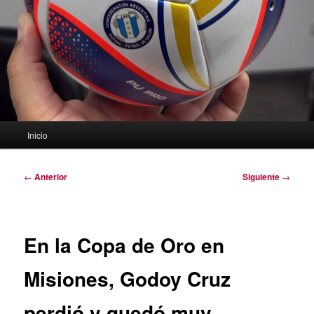
Menú
Inicio
principal
Navegación
←
Anterior
Siguiente
→
de
entradas
En la Copa de Oro en
Misiones, Godoy Cruz
perdió y quedó muy