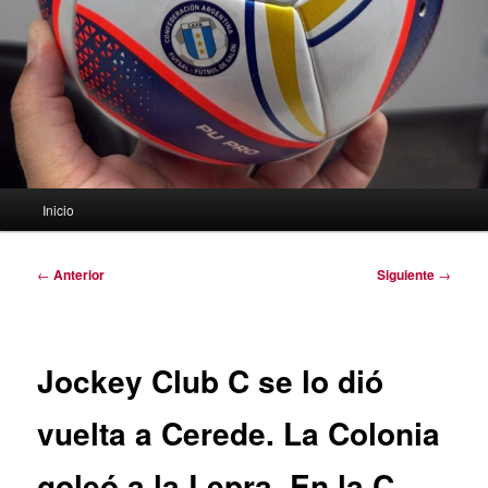
Menú
Inicio
principal
Navegación
←
Anterior
Siguiente
→
de
entradas
Jockey Club C se lo dió
vuelta a Cerede. La Colonia
goleó a la Lepra. En la C,