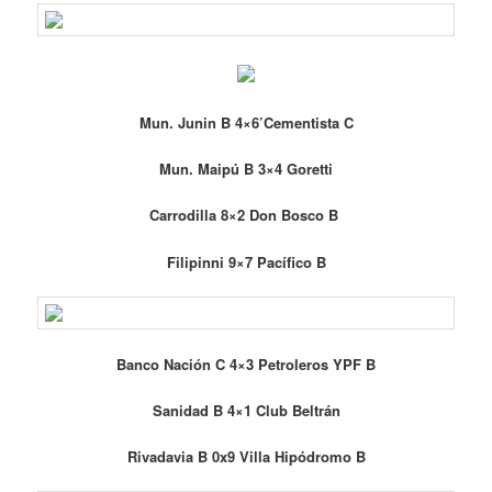
Mun. Junin B 4×6’Cementista C
Mun. Maipú B 3×4 Goretti
Carrodilla 8×2 Don Bosco B
Filipinni 9×7 Pacífico B
Banco Nación C 4×3 Petroleros YPF B
Sanidad B 4×1 Club Beltrán
Rivadavia B 0x9 Villa Hipódromo B