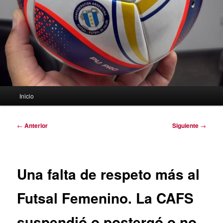
Menú
Inicio
principal
Navegación
←
Anterior
Siguiente
→
de
entradas
Una falta de respeto más al
Futsal Femenino. La CAFS
suspendió o postergó o no