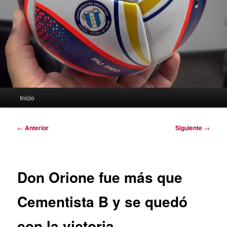
Menú
Inicio
principal
Navegación
←
Anterior
Siguiente
→
de
entradas
Don Orione fue más que
Cementista B y se quedó
con la victoria.