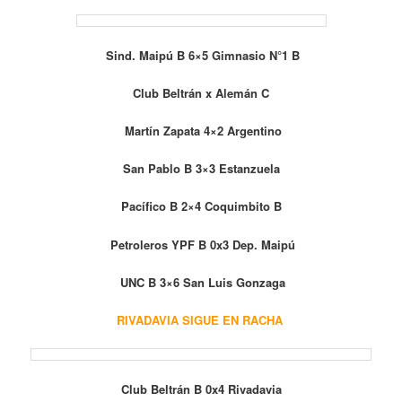
Sind. Maipú B 6×5 Gimnasio N°1 B
Club Beltrán x Alemán C
Martín Zapata 4×2 Argentino
San Pablo B 3×3 Estanzuela
Pacífico B 2×4 Coquimbito B
Petroleros YPF B 0x3 Dep. Maipú
UNC B 3×6 San Luis Gonzaga
RIVADAVIA SIGUE EN RACHA
Club Beltrán B 0x4 Rivadavia