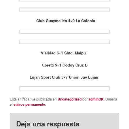
Club Guaymallén 4×0 La Colonia
Vialidad 6×1 Sind. Maipú
Goretti 5×1 Godoy Cruz B
Luján Sport Club 5×7 Unión Juv Luján
Esta entrada fue publicada en
Uncategorized
por
adminOK
. Guarda
el
enlace permanente
.
Deja una respuesta