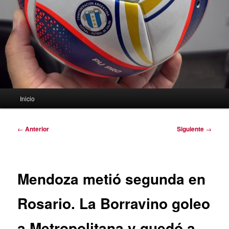
Menú
Inicio
principal
Navegación
←
Anterior
Siguiente
→
de
entradas
Mendoza metió segunda en
Rosario. La Borravino goleo
a Metropolitana y quedó a