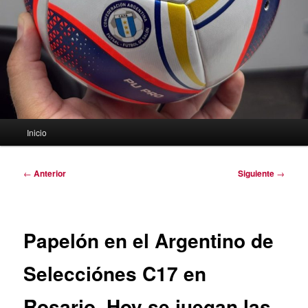
Menú
Inicio
principal
Navegación
←
Anterior
Siguiente
→
de
entradas
Papelón en el Argentino de
Selecciónes C17 en
Rosario. Hoy se juegan las