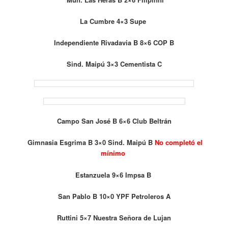
La Cumbre 4×3 Supe
Independiente Rivadavia B 8×6 COP B
Sind. Maipú 3×3 Cementista C
Campo San José B 6×6 Club Beltrán
Gimnasia Esgrima B 3×0 Sind. Maipú B
No completó el
mínimo
Estanzuela 9×6 Impsa B
San Pablo B 10×0 YPF Petroleros A
Ruttini 5×7 Nuestra Señora de Lujan