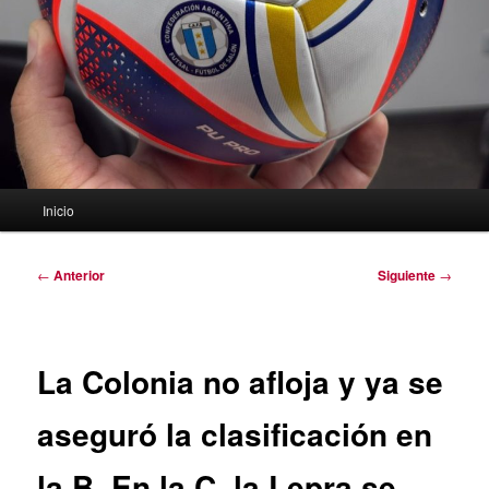
Menú
Inicio
principal
Navegación
←
Anterior
Siguiente
→
de
entradas
La Colonia no afloja y ya se
aseguró la clasificación en
la B. En la C, la Lepra se