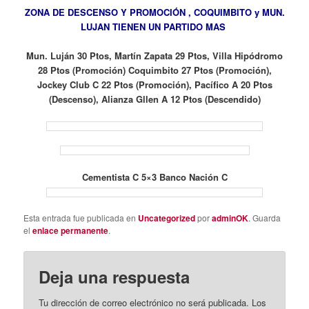
ZONA DE DESCENSO Y PROMOCIÓN , COQUIMBITO y MUN.
LUJAN TIENEN UN PARTIDO MAS
Mun. Luján 30 Ptos, Martín Zapata 29 Ptos, Villa Hipódromo
28 Ptos (Promoción) Coquimbito 27 Ptos (Promoción),
Jockey Club C 22 Ptos (Promoción), Pacífico A 20 Ptos
(Descenso), Alianza Gllen A 12 Ptos (Descendido)
Cementista C 5×3 Banco Nación C
Esta entrada fue publicada en
Uncategorized
por
adminOK
. Guarda
el
enlace permanente
.
Deja una respuesta
Tu dirección de correo electrónico no será publicada.
Los