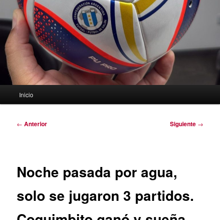
Menú
Inicio
principal
Navegación
←
Anterior
Siguiente
→
de
entradas
Noche pasada por agua,
solo se jugaron 3 partidos.
Coquimbito ganó y sueña