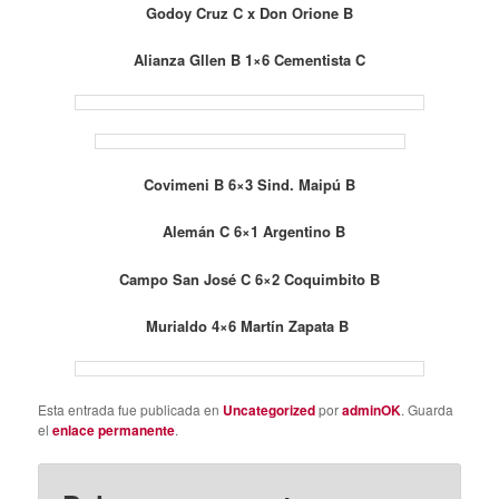
Godoy Cruz C x Don Orione B
Alianza Gllen B 1×6 Cementista C
Covimeni B 6×3 Sind. Maipú B
Alemán C 6×1 Argentino B
Campo San José C 6×2 Coquimbito B
Murialdo 4×6 Martín Zapata B
Esta entrada fue publicada en
Uncategorized
por
adminOK
. Guarda
el
enlace permanente
.