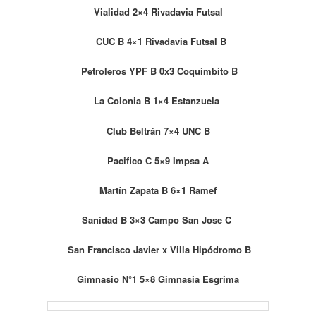
Vialidad 2×4 Rivadavia Futsal
CUC B 4×1 Rivadavia Futsal B
Petroleros YPF B 0x3 Coquimbito B
La Colonia B 1×4 Estanzuela
Club Beltrán 7×4 UNC B
Pacifico C 5×9 Impsa A
Martín Zapata B 6×1 Ramef
Sanidad B 3×3 Campo San Jose C
San Francisco Javier x Villa Hipódromo B
Gimnasio N°1 5×8 Gimnasia Esgrima