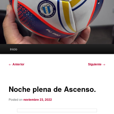
Menú
Inicio
principal
Navegación
←
Anterior
Siguiente
→
de
entradas
Noche plena de Ascenso.
Posted on
noviembre 23, 2022